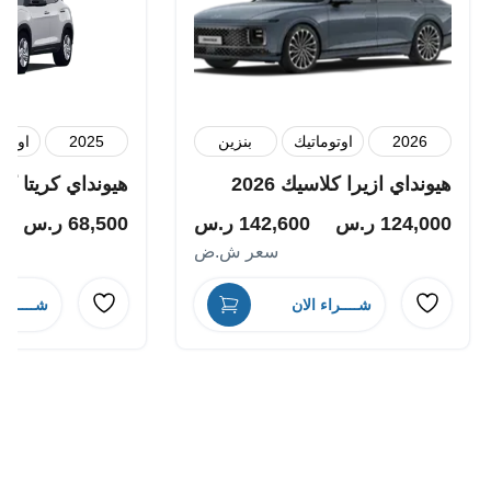
2026
اوتوماتيك
بنزين
2025
اوتوم
هيونداي ازيرا كلاسيك 2026
هيونداي كريتا كمفو
124,000
ر.س
142,600
ر.س
68,500
ر.س
سعر ش.ض
شــــراء الان
شــــراء