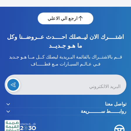
ارجع الي الاعلي
اشتــــرك الان ليــصلك احــــدث عــروضــنا وكل
ما هـو جـديــد
قــم بالاشتــراك بالقائمة البـريدية ليصلك كــل مــا هـو جـديد
فـي عـالـم السيـارات مـع قطـــــاف
تواصل معنا
روابــــــط ســــــــريعة